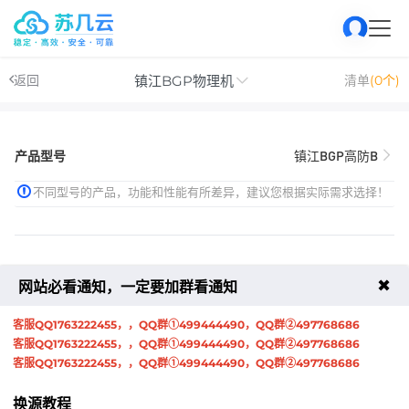
镇江BGP物理机
返回
清单
(0个)
产品型号
镇江BGP高防B
不同型号的产品，功能和性能有所差异，建议您根据实际需求选择！
周期
✖
网站必看通知，一定要加群看通知
月
季
半年
年
两年
客服QQ1763222455，，QQ群①499444490，QQ群②497768686
三年
四年
五年
六年
七年
客服QQ1763222455，，QQ群①499444490，QQ群②497768686
客服QQ1763222455，，QQ群①499444490，QQ群②497768686
八年
九年
十年
换源教程