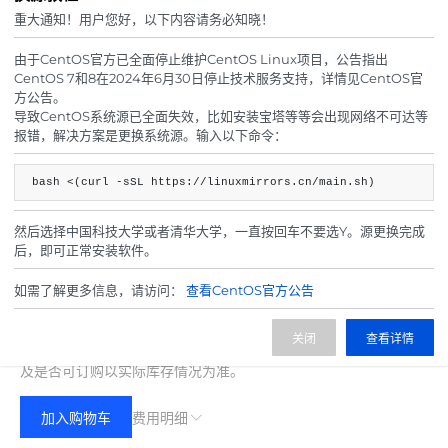
重大通知！用户您好，以下内容请务必知晓！
由于CentOS官方已全面停止维护CentOS Linux项目，公告指出
CentOS 7和8在2024年6月30日停止技术服务支持，详情见CentOS官
方公告。
导致CentOS系统源已全面失效，比如安装宝塔等等会出现网络不可达等
报错，解决方案是更换系统源。输入以下命令：
bash <(curl -sSL https://linuxmirrors.cn/main.sh)
然后选择中国科技大学或者清华大学，一直按回车不要选Y。源更换完成
后，即可正常安装软件。
如需了解更多信息，请访问：
查看CentOS官方公告
699.00
费用合计：
¥
(无折扣)
关闭
查看详情
注：以上是参考价格，具体扣费请以实际下单结果为准，具体资源
及是否可订购以实际库存情况为准。
加入购物车
费用明细