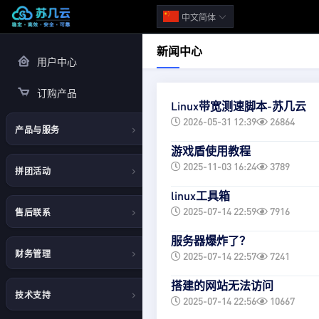
中文简体
新闻中心
用户中心
订购产品
Linux带宽测速脚本-苏几云
2026-05-31 12:39
26864
产品与服务
游戏盾使用教程
云服务器
2025-11-03 16:24
3789
拼团活动
独立服务器
linux工具箱
拼团商品
2025-07-14 22:59
7916
售后联系
虚拟主机
我的拼团
服务器爆炸了？
客服Q1763222455
游戏云/挂机宝
财务管理
2025-07-14 22:57
7241
官方①群499444490
SCDN盾
账单列表
搭建的网站无法访问
技术支持
官方②群497768686
2025-07-14 22:56
10667
推广赚钱/月入5K
账户充值