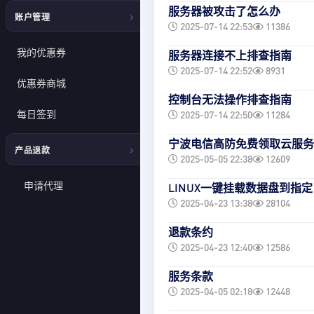
工单列表
服务器被攻击了怎么办
代理对接
账户管理
交易记录
2025-07-14 22:53
11386
提交工单
宽带测速脚本
实名认证
我的优惠券
服务器连接不上排查指南
帮助中心
2025-07-14 22:52
8931
个人信息
优惠券商城
新闻中心
​​控制台无法操作排查指南​​
安全中心
每日签到
2025-07-14 22:50
11284
资源下载
消息中心
宁波电信高防免费领取云服务
产品退款
系统日志
2025-05-05 22:38
12609
申请退款
申请代理
LINUX一键挂载数据盘到指
2025-04-23 13:38
28104
API KEY管理
退款条约
2025-04-23 12:40
12586
服务条款
2025-04-05 02:18
12448