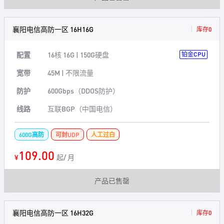
襄阳电信高防一区 16H16G
库存0
配置
16核 16G | 150G硬盘
铂金CPU
宽带
45M | 不限流量
防护
600Gbps（DDOS防护）
线路
互联BGP（中国电信）
600G高防
可封UDP
人工过白
109.00
¥
起/ 月
产品已售罄
襄阳电信高防一区 16H32G
库存0