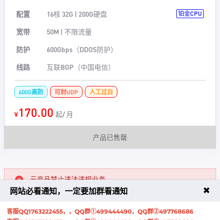
配置
16核 32G | 200G硬盘
铂金CPU
宽带
50M | 不限流量
防护
600Gbps（DDOS防护）
线路
互联BGP（中国电信）
600G高防
可封UDP
人工过白
170.00
¥
起/ 月
产品已售罄
云产品禁止违法违规业务。
具体请务必查看
服务条款
、
退款条款
、
隐私政策
✖
网站必看通知，一定要加群看通知
。
客服QQ1763222455，，QQ群①499444490，QQ群②497768686
当您购买苏几云云产品时，您必须同意本
服务条款
、