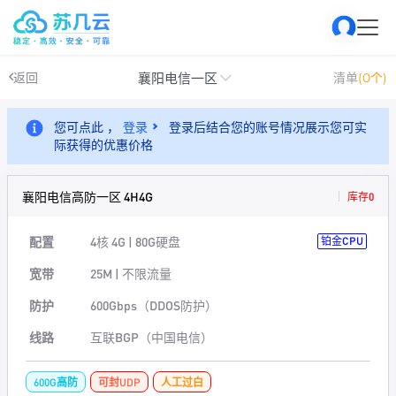
襄阳电信一区
返回
清单
(0个)
您可点此 ，
登录
登录后结合您的账号情况展示您可实
际获得的优惠价格
襄阳电信高防一区 4H4G
库存0
配置
4核 4G | 80G硬盘
铂金CPU
宽带
25M | 不限流量
防护
600Gbps（DDOS防护）
线路
互联BGP（中国电信）
600G高防
可封UDP
人工过白