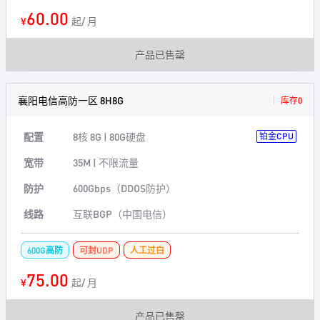
60.00
¥
起/ 月
产品已售罄
襄阳电信高防一区 8H8G
库存0
配置
8核 8G | 80G硬盘
铂金CPU
宽带
35M | 不限流量
防护
600Gbps（DDOS防护）
线路
互联BGP（中国电信）
600G高防
可封UDP
人工过白
75.00
¥
起/ 月
产品已售罄