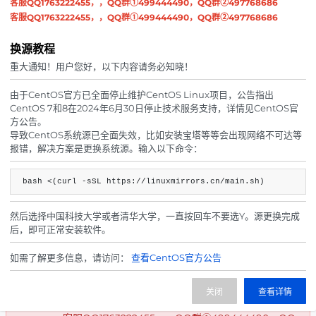
客服QQ1763222455，，QQ群①499444490，QQ群②497768686
退款条款
、
隐私政策
。
客服QQ1763222455，，QQ群①499444490，QQ群②497768686
已经购买苏几云的产品或服务并完成支付的，视为同意本
换源教程
服务条款
、
退款条款
、
隐私政策
。
重大通知！用户您好，以下内容请务必知晓！
所有业务到期前3天进行短信/邮件通知，所以我们强烈推
荐您在
管理中心
绑定手机和邮箱，通过手机和邮箱接收
由于CentOS官方已全面停止维护CentOS Linux项目，公告指出
续费通知是目前到达率最高的提醒方式。
CentOS 7和8在2024年6月30日停止技术服务支持，详情见CentOS官
为避免云服务出现问题而无法联系到您，请您在
方公告。
个人中心
和
安全中心
填写完整个人信息，以便云服
导致CentOS系统源已全面失效，比如安装宝塔等等会出现网络不可达等
报错，解决方案是更换系统源。输入以下命令：
务发生任何状况时我们能及时与您取得联系。若在问题解
决期间因您个人信息不全而无法与您取得联系，平台将不
承担任何责任。
bash <(curl -sSL https://linuxmirrors.cn/main.sh)
尊敬的用户，因SSD固体硬盘安全存在不确定性，我司无
法确保绝对安全。您服务器中的数据弥足珍贵，平台难以
然后选择中国科技大学或者清华大学，一直按回车不要选Y。源更换完成
承担丢失风险。建议您每日至少进行一次异地备份，若因
后，即可正常安装软件。
意外导致数据丢失，相关风险需您自行承担，还望您理
解。
如需了解更多信息，请访问：
查看CentOS官方公告
，，客服QQ1763222455，，QQ群①499444490，QQ
群②497768686
，，客服QQ1763222455，，QQ群①499444490，QQ
关闭
查看详情
群②497768686