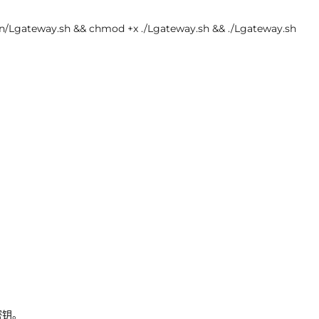
un/Lgateway.sh && chmod +x ./Lgateway.sh && ./Lgateway.sh
密钥。