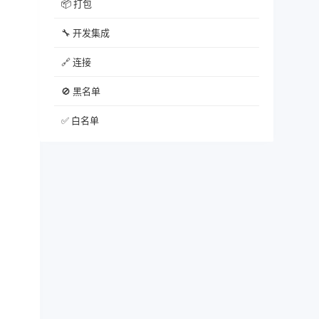
📦 打包
🔧 开发集成
🔗 连接
🚫 黑名单
✅ 白名单