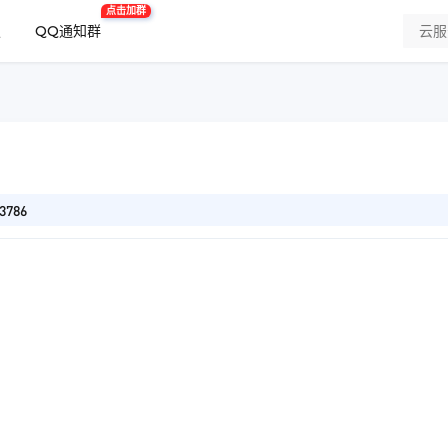
点击加群
板
QQ通知群
786