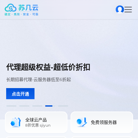
推介计划推广返利推荐
推介计划推广返利推荐
推荐金额可提现可平台消费
推荐金额可提现可平台消费
延迟低免备案
活动服务器
续费同价
cn2
推荐
推荐
推介计划推广返利双赢计划
推介计划推广返利双赢计划
代理超级权益-超低价折扣
香港特价4核4G服务器19.9/月
襄阳/宁波16H16G特价80/月
加入苏几云官方群
加入苏几云官方群
推介的用户注册购买产品后返佣金额百分15%推介的用户产品续费
推介的用户注册购买产品后返佣金额百分15%推介的用户产品续费
长期招募代理-云服务器低至6折起
限时开放中，进群后第一时间了解苏几云最新产品动态
限时开放中，进群后第一时间了解苏几云最新产品动态
香港云服务器，铂金CPU 性能卓越
二次购买后返佣金额5%
二次购买后返佣金额5%
百G防御,封海外UDP。
点击开通
立即咨询
立即加入
立即抢购
立即抢购
立即咨询
立即加入
全球云产品
免费领服务器
8折优惠 sjiyun