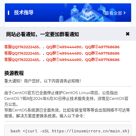
技术指导
查看全部
2026-05-31
Linux带宽测速脚本-苏几云
✖
网站必看通知，一定要加群看通知
2025-11-03
游戏盾使用教程
客服QQ1763222455，，QQ群①499444490，QQ群②497768686
客服QQ1763222455，，QQ群①499444490，QQ群②497768686
2021-04-01
LINUX一键挂载数据盘到指定目录
客服QQ1763222455，，QQ群①499444490，QQ群②497768686
换源教程
活动公告
查看全部
重大通知！用户您好，以下内容请务必知晓！
2025-05-05
宁波电信高防免费领取云服务器活动
由于CentOS官方已全面停止维护CentOS Linux项目，公告指出
CentOS 7和8在2024年6月30日停止技术服务支持，详情见CentOS官
方公告。
导致CentOS系统源已全面失效，比如安装宝塔等等会出现网络不可达等
报错，解决方案是更换系统源。输入以下命令：
bash <(curl -sSL https://linuxmirrors.cn/main.sh)